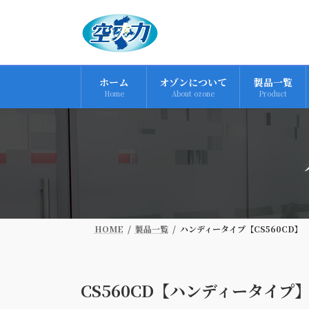
コ
ナ
ン
ビ
テ
ゲ
ン
ー
ツ
シ
ホーム
オゾンについて
製品一覧
へ
ョ
Home
About ozone
Product
ス
ン
キ
に
ッ
移
プ
動
HOME
製品一覧
ハンディータイプ【CS560CD】
CS560CD【ハンディータイプ