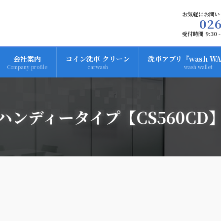
お気軽にお問い
026
受付時間 9:30 -
会社案内
コイン洗車 クリーン
洗車アプリ『wash WA
Company profile
carwash
wash wallet
ハンディータイプ【CS560CD
】