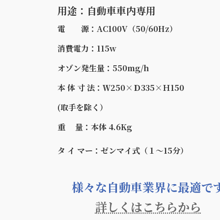
用途：自動車車内専用
電 源：AC100V（50/60Hz）
消費電力：115w
オゾン発生量：550mg/h
本 体 寸 法：Ｗ250×Ｄ335×Ｈ150
(取手を除く）
重 量：本体 4.6Kg
タ イ マー：ゼンマイ式（１～15分）
様々な自動車業界に最適で
詳しくはこちらから