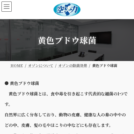
コ
ナ
ン
ビ
テ
ゲ
ン
ー
ツ
シ
へ
ョ
黄色ブドウ球菌
ス
ン
キ
に
ッ
移
プ
動
HOME
オゾンについて
オゾンの除菌効果
黄色ブドウ球菌
●
黄色ブドウ球菌
黄色ブドウ球菌とは、食中毒を引き起こす代表的な細菌の1つで
す。
自然界に広く分布しており、動物の皮膚、健康な人の鼻の中やの
どの中、皮膚、髪の毛やほこりの中などにも存在します。