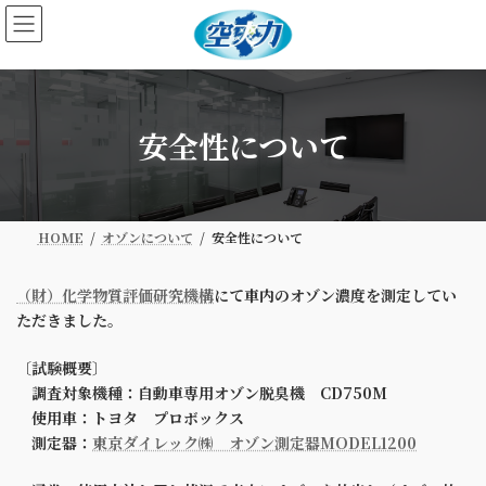
コ
ナ
ン
ビ
テ
ゲ
ン
ー
ツ
シ
へ
ョ
安全性について
ス
ン
キ
に
ッ
移
プ
動
HOME
オゾンについて
安全性について
（財）化学物質評価研究機構
にて車内のオゾン濃度を測定してい
ただきました。
〔試験概要〕
調査対象機種：自動車専用オゾン脱臭機 CD750M
使用車：トヨタ プロボックス
測定器：
東京ダイレック㈱ オゾン測定器MODEL1200