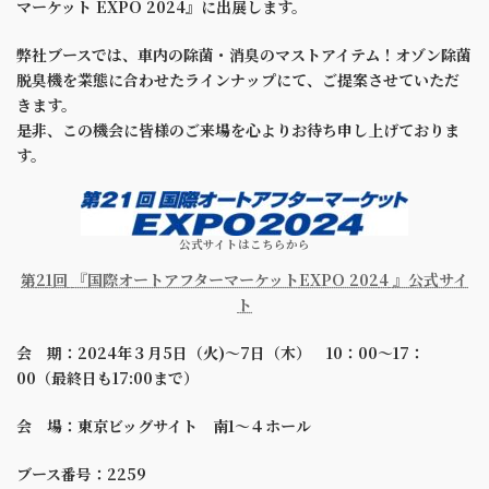
マーケット EXPO 2024』に出展します。
弊社ブースでは、車内の除菌・消臭のマストアイテム！オゾン除菌
脱臭機を業態に合わせたラインナップにて、ご提案させていただ
きます。
是非、この機会に皆様のご来場を心よりお待ち申し上げておりま
す。
公式サイトはこちらから
第
2
1
回
『国際オートアフターマーケット
EXPO 202
4
』公式サイ
ト
会 期：2024年３月5日（火)〜7日（木） 10：00～17：
00（最終日も17:00まで）
会 場：東京ビッグサイト 南1〜４ホール
ブース番号：2259