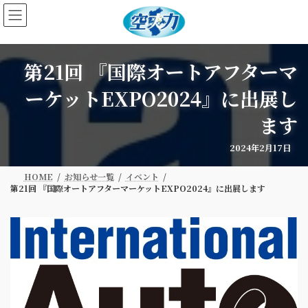
コ
ナ
ン
ビ
テ
ゲ
ン
ー
ツ
シ
第21回 『国際オートアフターマ
へ
ョ
ス
ン
ーケットEXPO2024』に出展し
キ
に
ッ
移
ます
プ
動
2024年2月17日
HOME
お知らせ一覧
イベント
第21回 『国際オートアフターマーケットEXPO2024』に出展します